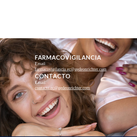
FARMACOVIGILANCIA
Email:
farmacovigilancia.ec@gedeonrichter.com
CONTACTO
Email:
contacto.ec@gedeonrichter.com